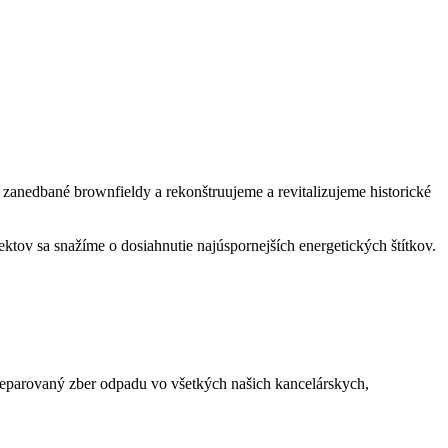
zanedbané brownfieldy a rekonštruujeme a revitalizujeme historické
ktov sa snažíme o dosiahnutie najúspornejších energetických štítkov.
eparovaný zber odpadu vo všetkých našich kancelárskych,