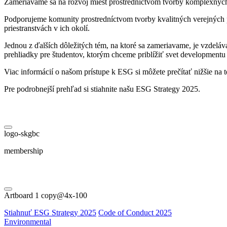
Zameriavame sa na rozvoj miest prostredníctvom tvorby komplexných p
Podporujeme komunity prostredníctvom tvorby kvalitných verejných pr
priestranstvách v ich okolí.
Jednou z ďalších dôležitých tém, na ktoré sa zameriavame, je vzdeláv
prehliadky pre študentov, ktorým chceme priblížiť svet developmentu 
Viac informácií o našom prístupe k ESG si môžete prečítať nižšie na te
Pre podrobnejší prehľad si stiahnite našu ESG Strategy 2025.
logo-skgbc
membership
Artboard 1 copy@4x-100
Stiahnuť ESG Strategy 2025
Code of Conduct 2025
Environmental