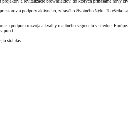
rojektov a revitalizácie brownfieldov, do ktorých prinášame nový živ
iestorov a podpory aktívneho, zdravého životného štýlu. To všetko sa o
anie a podpora rozvoja a kvality realitného segmentu v strednej Európ
v praxi.
jto stránke.