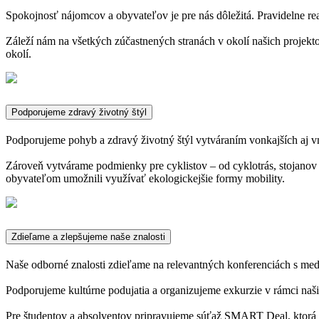
Spokojnosť nájomcov a obyvateľov je pre nás dôležitá. Pravidelne re
Záleží nám na všetkých zúčastnených stranách v okolí našich projekto
okolí.
Podporujeme zdravý životný štýl
Podporujeme pohyb a zdravý životný štýl vytváraním vonkajších aj 
Zároveň vytvárame podmienky pre cyklistov – od cyklotrás, stojanov
obyvateľom umožnili využívať ekologickejšie formy mobility.
Zdieľame a zlepšujeme naše znalosti
Naše odborné znalosti zdieľame na relevantných konferenciách s me
Podporujeme kultúrne podujatia a organizujeme exkurzie v rámci naši
Pre študentov a absolventov pripravujeme súťaž SMART Deal, ktorá p