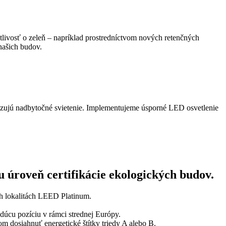
livosť o zeleň – napríklad prostredníctvom nových retenčných
našich budov.
lizujú nadbytočné svietenie. Implementujeme úsporné LED osvetlenie
 úroveň certifikácie ekologických budov.
ch lokalitách LEED Platinum.
edúcu pozíciu v rámci strednej Európy.
m dosiahnuť energetické štítky triedy A alebo B.