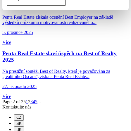
Penta Real Estate získala ocenění Best Employer
Penta Real Estate získala ocenění Best Employer na základě
výsledků průzkumu motivovanosti realizovaného...
5. prosince 2025
Více
Penta Real Estate slaví úspěch na Best of Realty
2025
Na prestižní soutěži Best of Realty, která je považována za
„realitního Oscara“, získala Penta Real Estate...
27. listopadu 2025
Více
Page 2 of 25
1
2
3
4
5
...
Kontaktujte nás
CZ
SK
UK