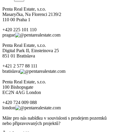
Penta Real Estate, s.r.o.
Masaryčka, Na Florenci 2139/2
110 00 Praha 1
+420 225 101 110
prague
pentarealestate.com
Penta Real Estate, s.r.o.
Digital Park II, Einsteinova 25
851 01 Bratislava
+421 2 577 88 111
bratislava
pentarealestate.com
Penta Real Estate, s.r.o.
100 Bishopsgate
EC2N 4AG London
+420 724 009 088
london
pentarealestate.com
Máte pro nás nabídku v souvislosti s prodejem pozemků
nebo připravovaných projektů?