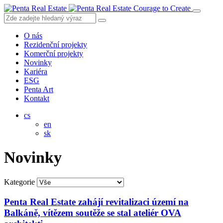
Courage to Create
O nás
Rezidenční projekty
Komerční projekty
Novinky
Kariéra
ESG
Penta Art
Kontakt
cs
en
sk
Novinky
Kategorie
Penta Real Estate zahájí revitalizaci území na
Balkáně, vítězem soutěže se stal ateliér OVA