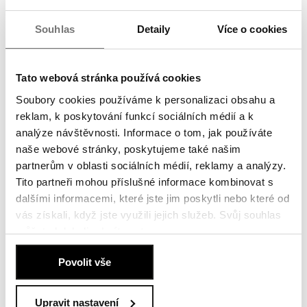
15. prosince 2025
Souhlas
Detaily
Více o cookies
Více
Penta Real Estate získala dvě ocenění na Estate
Tato webová stránka používá cookies
Awards 2025
Soubory cookies používáme k personalizaci obsahu a
Penta Real Estate byla oceněna na prestižní soutěži Estate Awards
reklam, k poskytování funkcí sociálních médií a k
2025 hned dvakrát: 1. místo v kategorii...
analýze návštěvnosti. Informace o tom, jak používáte
11. prosince 2025
naše webové stránky, poskytujeme také našim
partnerům v oblasti sociálních médií, reklamy a analýzy.
Více
Tito partneři mohou příslušné informace kombinovat s
Penta Real Estate vstupuje na britský trh s dvěma
dalšími informacemi, které jste jim poskytli nebo které od
rezidenčními projekty v Londýně
vás získali, když jste využili jejich služeb. Svůj souhlas
můžete kdykoli
odmítnout
.
Penta Real Estate oznamuje svou první investici ve Velké Británii –
společný podnik v poměru 50:50 s...
Zásady používání souborů cookies
.
Povolit vše
10. prosince 2025
Více
Upravit nastavení