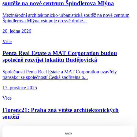
soutěže na nové centrum Špindlerova Mlýna
Mezinárodní architektonicko‑urbanistická soutěž na nové centrum
Špindlerova Mlýna vstupuje do své druhé...
20. ledna 2026
Více
Penta Real Estate a MAT Corporation budou
společně rozvíjet lokalitu Budějovická
Společnosti Penta Real Estate a MAT Corporation uzavřely
transakci se společností Česká spořitelna o...
17. prosince 2025
Více
Florenc21: Praha zná vítěze architektonických
soutěží
Florenc se v příštích letech zásadně promění. Na místě původního
železničního brownfieldu vznikne nová...