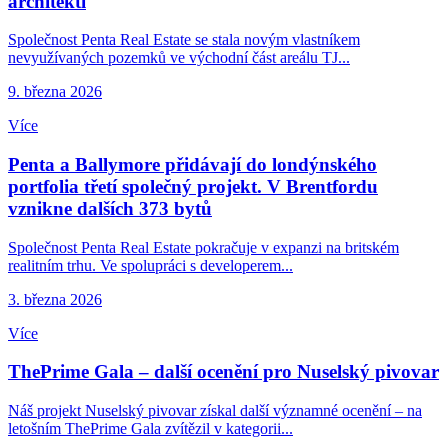
architekti
Společnost Penta Real Estate se stala novým vlastníkem
nevyužívaných pozemků ve východní část areálu TJ...
9. března 2026
Více
Penta a Ballymore přidávají do londýnského
portfolia třetí společný projekt. V Brentfordu
vznikne dalších 373 bytů
Společnost Penta Real Estate pokračuje v expanzi na britském
realitním trhu. Ve spolupráci s developerem...
3. března 2026
Více
ThePrime Gala – další ocenění pro Nuselský pivovar
Náš projekt Nuselský pivovar získal další významné ocenění – na
letošním ThePrime Gala zvítězil v kategorii...