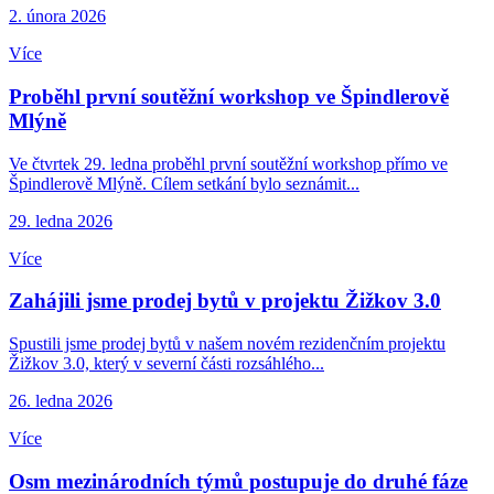
2. února 2026
Více
Proběhl první soutěžní workshop ve Špindlerově
Mlýně
Ve čtvrtek 29. ledna proběhl první soutěžní workshop přímo ve
Špindlerově Mlýně. Cílem setkání bylo seznámit...
29. ledna 2026
Více
Zahájili jsme prodej bytů v projektu Žižkov 3.0
Spustili jsme prodej bytů v našem novém rezidenčním projektu
Žižkov 3.0, který v severní části rozsáhlého...
26. ledna 2026
Více
Osm mezinárodních týmů postupuje do druhé fáze