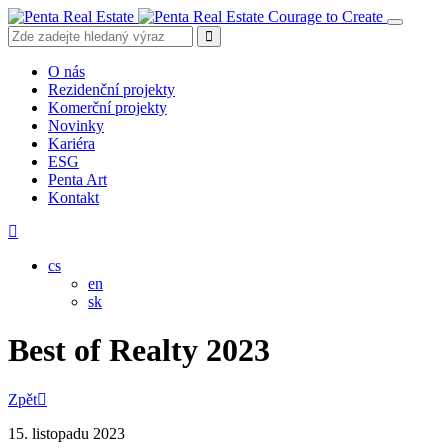
Courage to Create
O nás
Rezidenční projekty
Komerční projekty
Novinky
Kariéra
ESG
Penta Art
Kontakt
cs
en
sk
Best of Realty 2023
Zpět
15. listopadu 2023