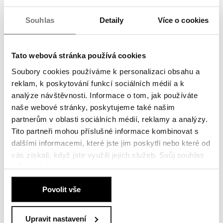
10. června 2026
Souhlas
Detaily
Více o cookies
Více
Projekt BRIQUE na Veleslavíně získal stavební
Tato webová stránka používá cookies
povolení, výstavba začne v červnu
Soubory cookies používáme k personalizaci obsahu a
Společný projekt BRIQUE na Veleslavíně společností Penta Real
reklam, k poskytování funkcí sociálních médií a k
Estate a EPD Group získal pravomocné stavební...
analýze návštěvnosti. Informace o tom, jak používáte
10. června 2026
naše webové stránky, poskytujeme také našim
partnerům v oblasti sociálních médií, reklamy a analýzy.
Více
Tito partneři mohou příslušné informace kombinovat s
Poklepání základního kamene projektu
dalšími informacemi, které jste jim poskytli nebo které od
Vinohradská 8
vás získali, když jste využili jejich služeb. Svůj souhlas
můžete kdykoli
odmítnout
.
Společnosti Penta Real Estate a PSN slavnostně poklepaly na
základní kámen projektu Vinohradská 8. Nový...
Zásady používání souborů cookies
.
Povolit vše
21. května 2026
Více
Upravit nastavení