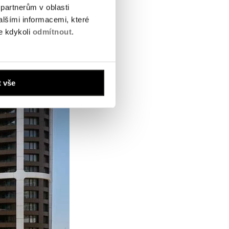
partnerům v oblasti
alšími informacemi, které
te kdykoli
odmítnout
.
t vše