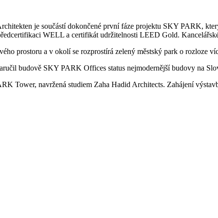
hitekten je součástí dokončené první fáze projektu SKY PARK, který 
ředcertifikaci WELL a certifikát udržitelnosti LEED Gold. Kancelářské 
ého prostoru a v okolí se rozprostírá zelený městský park o rozloze v
 zaručil budově SKY PARK Offices status nejmodernější budovy na Slov
ARK Tower, navržená studiem Zaha Hadid Architects. Zahájení výstavb