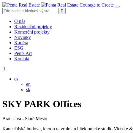
Courage to Create
O nás
Rezidenční projekty
Komerční projekty
Novinky
Kariéra
ESG
Penta Art
Kontakt
cs
en
sk
SKY PARK Offices
Bratislava - Staré Mesto
Kancelářská budova, kterou navrhlo architektonické studio Vietzke