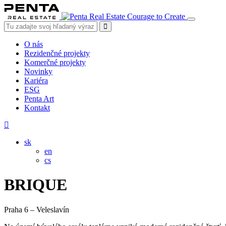
Courage to Create
O nás
Rezidenčné projekty
Komerčné projekty
Novinky
Kariéra
ESG
Penta Art
Kontakt
sk
en
cs
BRIQUE
Praha 6 – Veleslavín