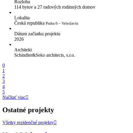
Rozloha
114 bytov a 27 radových rodinných domov
Lokalita
Česká republika
Praha 6 – Veleslavín
Dátum začiatku projektu
2026
Architekt
Schindler&Seko architects, s.r.o.
0
1
2
3
4
5
Načítať viac
Ostatné projekty
Všetky rezidenčné projekty