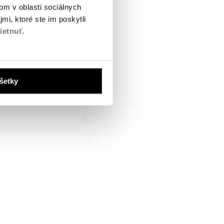
om v oblasti sociálnych
mi, ktoré ste im poskytli
ietnuť
.
všetky