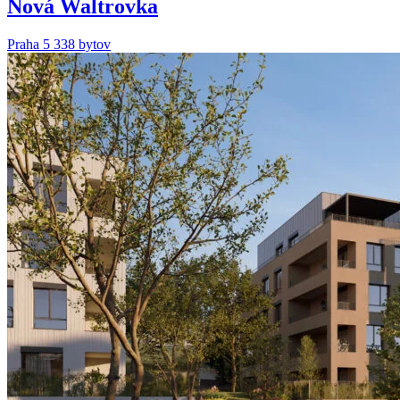
Nová Waltrovka
Praha 5
338 bytov