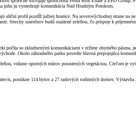
torú spoločne rozvíjajú spoločnosti Penta Real Estate a EPD Group. Pro
u, na juhu ju vymedzuje komunikácia Nad Hradným Potokom.
ú uliční profil pozdĺž južnej hranice. Na severovýchodnej strane na 
e. Strechy suterénov budú osadené zeleňou, čo prispeje k príjemnému
ekt počíta so zkludnenými komunikáciami v režime obytného pásma, pe
ovýchode. Okolo záhradného parku povedie hlavná prepojujúca komuniká
ňou, vrátane oporných múrov porastených vegetáciou. Cieľom je vytvo
chitects, ponúkne 114 bytov a 27 radových rodinných domov. Výstavba 