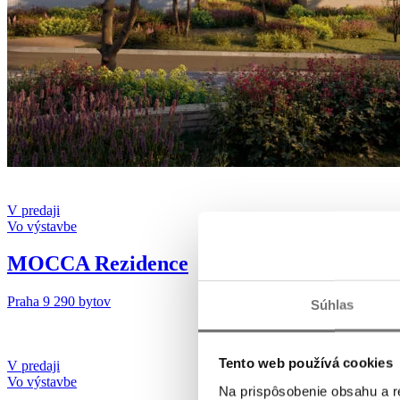
V predaji
Vo výstavbe
MOCCA Rezidence
Praha 9
290 bytov
Súhlas
Tento web používá cookies
V predaji
Vo výstavbe
Na prispôsobenie obsahu a r