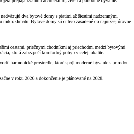
jekt prepája kvalitnú architektúru, zeleň a pohodlné bývanie.
ne nadväzujú dva bytové domy s piatimi až šiestimi nadzemnými
 mikroklimatu. Bytové domy sú citlivo zasadené do najnižšej úrovne
šími cestami, priečnymi chodníkmi aj priechodmi medzi bytovými
cia, ktorá zabezpečí komfortný pohyb v celej lokalite.
riť harmonické prostredie, ktoré spojí moderné bývanie s prírodou
začne v roku 2026 a dokončenie je plánované na 2028.