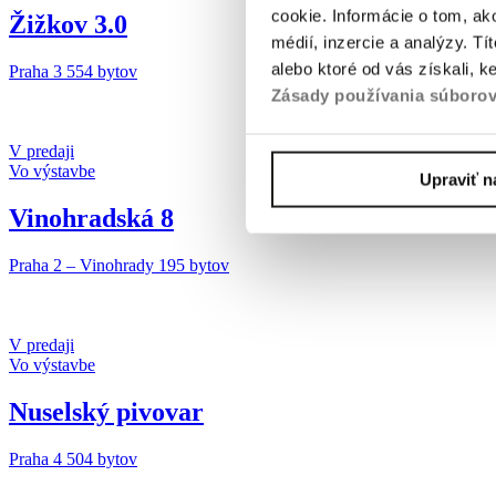
cookie. Informácie o tom, ak
Žižkov 3.0
médií, inzercie a analýzy. Tí
alebo ktoré od vás získali, 
Praha 3
554 bytov
Zásady používania súborov
V predaji
Vo výstavbe
Upraviť n
Vinohradská 8
Praha 2 – Vinohrady
195 bytov
V predaji
Vo výstavbe
Nuselský pivovar
Praha 4
504 bytov