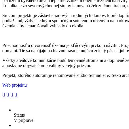
Na území bývalého areálu teplárne vzniká moderná rezidenčná štvrť, k
Lokalita je zo severovýchodnej strany lemovaná železničnou traťo
Srdcom projektu je zástavba radových rodinných domov, ktoré dopĺňaj
podlažiami, vždy s jedným spoločným suterénom určeným na parkovani
územia, aby nenarušovali výhľady do okolia.
Priechodnosť a otvorenosť územia je kľúčovým prvkom návrhu. Proj
domami. Tie sa napájajú na hlavnú trasu lemujúcu zelený pás na juh
Všetky areálové komunikácie budú lemované stromami a doplnené zele
a poskytne obyvateľom kvalitný verejný priestor.
Projekt, ktorého autorom je renomované štúdio Schindler & Seko ar
Web projektu
Status
V príprave