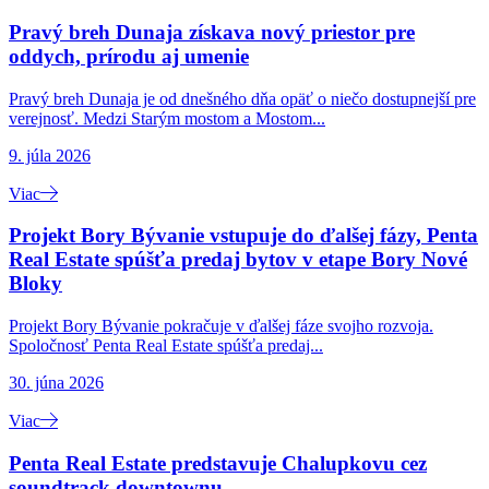
Pravý breh Dunaja získava nový priestor pre
oddych, prírodu aj umenie
Pravý breh Dunaja je od dnešného dňa opäť o niečo dostupnejší pre
verejnosť. Medzi Starým mostom a Mostom...
9. júla 2026
Viac
Projekt Bory Bývanie vstupuje do ďalšej fázy, Penta
Real Estate spúšťa predaj bytov v etape Bory Nové
Bloky
Projekt Bory Bývanie pokračuje v ďalšej fáze svojho rozvoja.
Spoločnosť Penta Real Estate spúšťa predaj...
30. júna 2026
Viac
Penta Real Estate predstavuje Chalupkovu cez
soundtrack downtownu