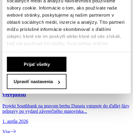
sociálnych médií a analýzu návštevnosti používame
26. mája 2026
súbory cookie. Informácie o tom, ako používate naše
Viac
webové stránky, poskytujeme aj našim partnerom v
oblasti sociálnych médií, inzercie a analýzy. Títo partneri
Penta Real Estate predstavuje v štvrti Bory nový
môžu príslušné informácie skombinovať s ďalšími
model družstevného bývania
údajmi, ktoré ste im poskytli alebo ktoré od vás získali,
keď ste používali ich služby. Svoj súhlas môžete
Spoločnosť Penta Real Estate rozširuje v projekte Bory Bývanie
možnosti financovania bývania a predstavuje...
kedykoľvek
odmietnuť
.
Zásady používania súborov cookie
.
18. mája 2026
Prijať všetky
Viac
Projekt Southbank napreduje po vydaní
Upraviť nastavenia
záverečného stanoviska EIA a ďalej otvára územie
verejnosti
Projekt Southbank na pravom brehu Dunaja vstupuje do ďalšej fázy
prípravy po vydaní záverečného stanoviska...
1. apríla 2026
Viac