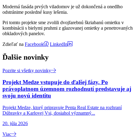
Moderná fasáda prvých viladomov je už dokončená a onedlho
odstránime posledné kusy lešenia.
Pri tomto projekte sme zvolili dvojfarebnú škriabanú omietku v
kombinácii s bielymi pruhmi z glazovanej omietky a penetrovaných
obkladových panelov.
Zdieľať na
Facebook
LinkedIn
Ďalšie novinky
Pozrite si všetky novinky
Projekt Medze vstupuje do ďalšej fázy. Po
právoplatnom územnom rozhodnutí predstavuje aj
svoju novú identitu
Projekt Medze, ktorý pripravuje Penta Real Estate na rozhraní
Dúbravky a Karlovej Vsi, dosiahol významný...
20. júla 2026
Viac