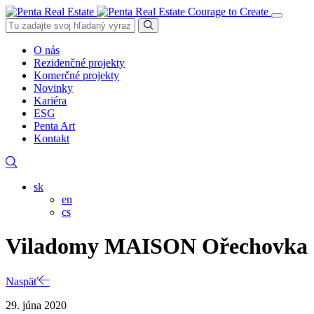
Courage to Create
O nás
Rezidenčné projekty
Komerčné projekty
Novinky
Kariéra
ESG
Penta Art
Kontakt
sk
en
cs
Viladomy MAISON Ořechovka
Naspäť
29. júna 2020