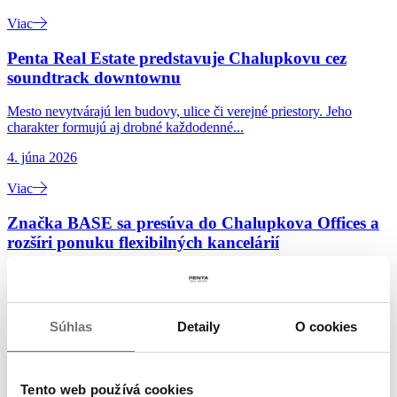
Viac
Penta Real Estate predstavuje Chalupkovu cez
soundtrack downtownu
Mesto nevytvárajú len budovy, ulice či verejné priestory. Jeho
charakter formujú aj drobné každodenné...
4. júna 2026
Viac
Značka BASE sa presúva do Chalupkova Offices a
rozšíri ponuku flexibilných kancelárií
Spoločnosť Penta Real Estate presúva značku BASE do projektu
Chalupkova Offices, kde bude zastrešovať nový...
3. júna 2026
Súhlas
Detaily
O cookies
Viac
Najväčší brownfield v Bratislave vstupuje do novej
Tento web používá cookies