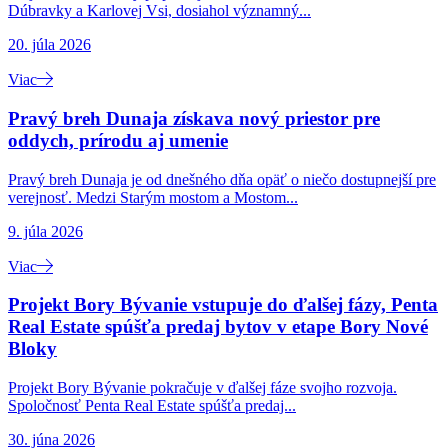
Dúbravky a Karlovej Vsi, dosiahol významný...
20. júla 2026
Viac
Pravý breh Dunaja získava nový priestor pre
oddych, prírodu aj umenie
Pravý breh Dunaja je od dnešného dňa opäť o niečo dostupnejší pre
verejnosť. Medzi Starým mostom a Mostom...
9. júla 2026
Viac
Projekt Bory Bývanie vstupuje do ďalšej fázy, Penta
Real Estate spúšťa predaj bytov v etape Bory Nové
Bloky
Projekt Bory Bývanie pokračuje v ďalšej fáze svojho rozvoja.
Spoločnosť Penta Real Estate spúšťa predaj...
30. júna 2026