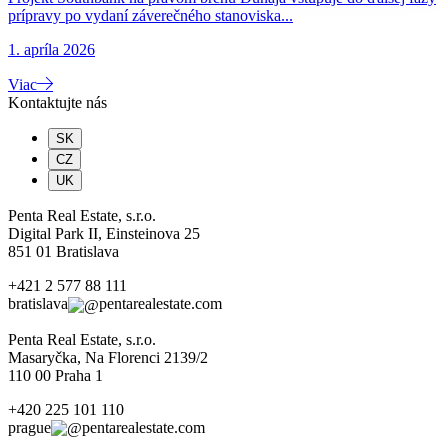
prípravy po vydaní záverečného stanoviska...
1. apríla 2026
Viac
Kontaktujte nás
SK
CZ
UK
Penta Real Estate, s.r.o.
Digital Park II, Einsteinova 25
851 01 Bratislava
+421 2 577 88 111
bratislava
pentarealestate.com
Penta Real Estate, s.r.o.
Masaryčka, Na Florenci 2139/2
110 00 Praha 1
+420 225 101 110
prague
pentarealestate.com