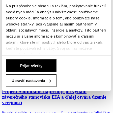
fázy
Na prispôsobenie obsahu a reklám, poskytovanie funkcií
sociálnych médií a analýzu návštevnosti používame
Bratislava sa už dlhé roky rozvíja vo vyššej miere aj smerom
dovnútra mesta. Popri menších developmentoch...
súbory cookie. Informácie o tom, ako používate naše
webové stránky, poskytujeme aj našim partnerom v
26. mája 2026
oblasti sociálnych médií, inzercie a analýzy. Títo partneri
Viac
môžu príslušné informácie skombinovať s ďalšími
údajmi, ktoré ste im poskytli alebo ktoré od vás získali,
Penta Real Estate predstavuje v štvrti Bory nový
keď ste používali ich služby. Svoj súhlas môžete
model družstevného bývania
kedykoľvek
odmietnuť
.
Spoločnosť Penta Real Estate rozširuje v projekte Bory Bývanie
Zásady používania súborov cookie
.
možnosti financovania bývania a predstavuje...
Prijať všetky
18. mája 2026
Upraviť nastavenia
Viac
Projekt Southbank napreduje po vydaní
záverečného stanoviska EIA a ďalej otvára územie
verejnosti
Projekt Southbank na pravom brehu Dunaja vstupuje do ďalšej fázy