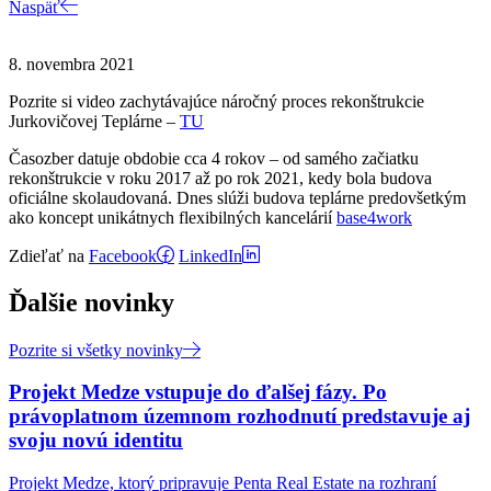
Naspäť
8. novembra 2021
Pozrite si video zachytávajúce náročný proces rekonštrukcie
Jurkovičovej Teplárne –
TU
Časozber datuje obdobie cca 4 rokov – od samého začiatku
rekonštrukcie v roku 2017 až po rok 2021, kedy bola budova
oficiálne skolaudovaná. Dnes slúži budova teplárne predovšetkým
ako koncept unikátnych flexibilných kancelárií
base4work
Zdieľať na
Facebook
LinkedIn
Ďalšie novinky
Pozrite si všetky novinky
Projekt Medze vstupuje do ďalšej fázy. Po
právoplatnom územnom rozhodnutí predstavuje aj
svoju novú identitu
Projekt Medze, ktorý pripravuje Penta Real Estate na rozhraní