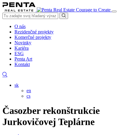
Courage to Create
O nás
Rezidenčné projekty
Komerčné projekty
Novinky
Kariéra
ESG
Penta Art
Kontakt
sk
en
cs
Časozber rekonštrukcie
Jurkovičovej Teplárne