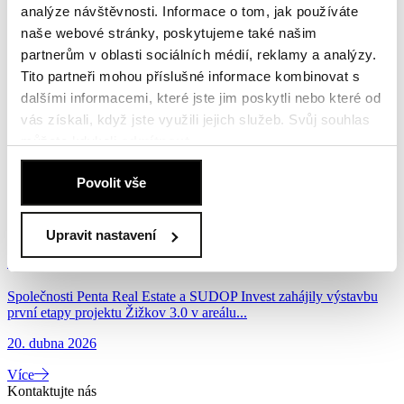
analýze návštěvnosti. Informace o tom, jak používáte
21. května 2026
naše webové stránky, poskytujeme také našim
partnerům v oblasti sociálních médií, reklamy a analýzy.
Více
Tito partneři mohou příslušné informace kombinovat s
Základní kámen nové čtvrti Žižkov 3.0
dalšími informacemi, které jste jim poskytli nebo které od
vás získali, když jste využili jejich služeb. Svůj souhlas
Společnost Penta Real Estate společně s partnery ze společnosti
můžete kdykoli
odmítnout
.
SUDOP Group zahájila výstavbu první etapy...
Zásady používání souborů cookies
.
20. dubna 2026
Povolit vše
Více
Upravit nastavení
Penta a SUDOP zahájily výstavbu nové čtvrti
Žižkov 3.0
Společnosti Penta Real Estate a SUDOP Invest zahájily výstavbu
první etapy projektu Žižkov 3.0 v areálu...
20. dubna 2026
Více
Kontaktujte nás