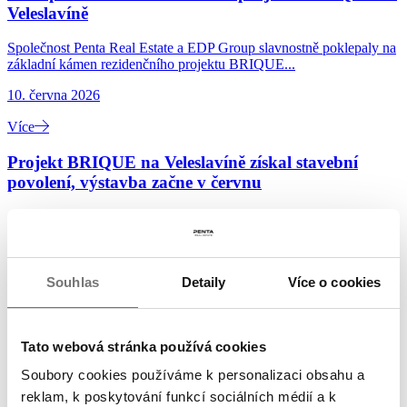
Veleslavíně
Společnost Penta Real Estate a EDP Group slavnostně poklepaly na
základní kámen rezidenčního projektu BRIQUE...
10. června 2026
Více
Projekt BRIQUE na Veleslavíně získal stavební
povolení, výstavba začne v červnu
Společný projekt BRIQUE na Veleslavíně společností Penta Real
Estate a EPD Group získal pravomocné stavební...
10. června 2026
Souhlas
Detaily
Více o cookies
Více
Poklepání základního kamene projektu
Tato webová stránka používá cookies
Vinohradská 8
Soubory cookies používáme k personalizaci obsahu a
Společnosti Penta Real Estate a PSN slavnostně poklepaly na
reklam, k poskytování funkcí sociálních médií a k
základní kámen projektu Vinohradská 8. Nový...