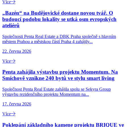
Více
„Bazén“ na Budějovické dostane novou tvář. O
budoucí podobu lokality se utká osm evropských
ateliérů
Společnosti Penta Real Estate a DBK Praha společně s hlavním
městem Prahou a městskou částí Praha 4 zahájily...
22. června 2026
Více
Penta zahájila výstavbu projektu Momentum. Na
Smíchově vznikne 240 bytů ve stylu smart living
Společnost Penta Real Estate zahájila spolu se Sekyra Group
výstavbu rezidenčního projektu Momentum na...
17. června 2026
Více
Poklepání základního kamene projektu BRIQUE ve