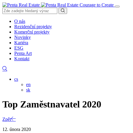
Courage to Create
O nás
Rezidenční projekty
Komerční projekty
Novinky
Kariéra
ESG
Penta Art
Kontakt
cs
en
sk
Top Zaměstnavatel 2020
Zpět
12. února 2020