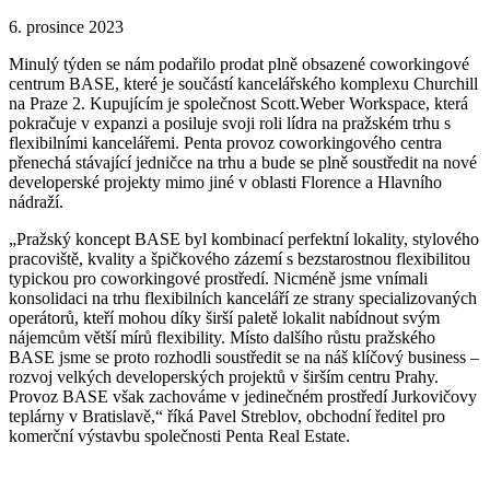
6. prosince 2023
Minulý týden se nám podařilo prodat plně obsazené coworkingové
centrum BASE, které je součástí kancelářského komplexu Churchill
na Praze 2. Kupujícím je společnost Scott.Weber Workspace, která
pokračuje v expanzi a posiluje svoji roli lídra na pražském trhu s
flexibilními kancelářemi. Penta provoz coworkingového centra
přenechá stávající jedničce na trhu a bude se plně soustředit na nové
developerské projekty mimo jiné v oblasti Florence a Hlavního
nádraží.
„Pražský koncept BASE byl kombinací perfektní lokality, stylového
pracoviště, kvality a špičkového zázemí s bezstarostnou flexibilitou
typickou pro coworkingové prostředí. Nicméně jsme vnímali
konsolidaci na trhu flexibilních kanceláří ze strany specializovaných
operátorů, kteří mohou díky širší paletě lokalit nabídnout svým
nájemcům větší mírů flexibility. Místo dalšího růstu pražského
BASE jsme se proto rozhodli soustředit se na náš klíčový business –
rozvoj velkých developerských projektů v širším centru Prahy.
Provoz BASE však zachováme v jedinečném prostředí Jurkovičovy
teplárny v Bratislavě,“ říká Pavel Streblov, obchodní ředitel pro
komerční výstavbu společnosti Penta Real Estate.