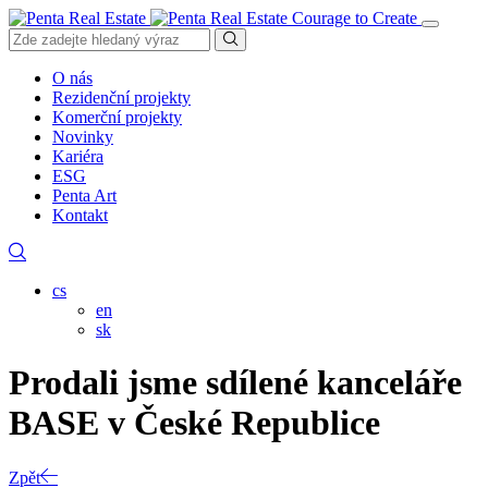
Courage to Create
O nás
Rezidenční projekty
Komerční projekty
Novinky
Kariéra
ESG
Penta Art
Kontakt
cs
en
sk
Prodali jsme sdílené kanceláře
BASE v České Republice
Zpět