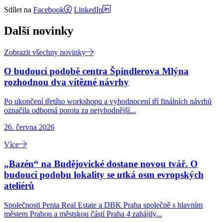
Sdílet na
Facebook
LinkedIn
Další novinky
Zobrazit všechny novinky
O budoucí podobě centra Špindlerova Mlýna
rozhodnou dva vítězné návrhy
Po ukončení třetího workshopu a vyhodnocení tří finálních návrhů
označila odborná porota za nejvhodnější...
26. června 2026
Více
„Bazén“ na Budějovické dostane novou tvář. O
budoucí podobu lokality se utká osm evropských
ateliérů
Společnosti Penta Real Estate a DBK Praha společně s hlavním
městem Prahou a městskou částí Praha 4 zahájily...