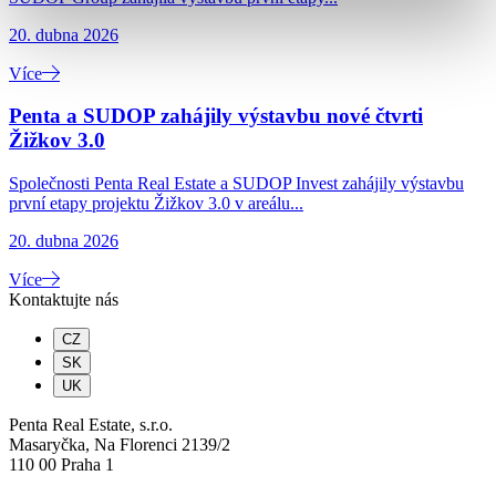
20. dubna 2026
Více
Penta a SUDOP zahájily výstavbu nové čtvrti
Žižkov 3.0
Společnosti Penta Real Estate a SUDOP Invest zahájily výstavbu
první etapy projektu Žižkov 3.0 v areálu...
20. dubna 2026
Více
Kontaktujte nás
CZ
SK
UK
Penta Real Estate, s.r.o.
Masaryčka, Na Florenci 2139/2
110 00 Praha 1