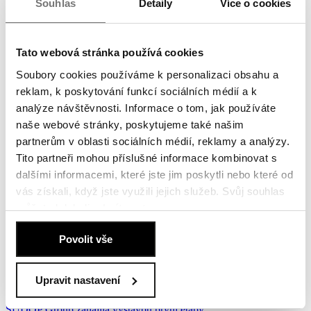
Souhlas
Detaily
Více o cookies
Projekt BRIQUE na Veleslavíně získal stavební
povolení, výstavba začne v červnu
Tato webová stránka používá cookies
Společný projekt BRIQUE na Veleslavíně společností Penta Real
Estate a EPD Group získal pravomocné stavební...
Soubory cookies používáme k personalizaci obsahu a
10. června 2026
reklam, k poskytování funkcí sociálních médií a k
analýze návštěvnosti. Informace o tom, jak používáte
Více
naše webové stránky, poskytujeme také našim
Poklepání základního kamene projektu
partnerům v oblasti sociálních médií, reklamy a analýzy.
Vinohradská 8
Tito partneři mohou příslušné informace kombinovat s
dalšími informacemi, které jste jim poskytli nebo které od
Společnosti Penta Real Estate a PSN slavnostně poklepaly na
vás získali, když jste využili jejich služeb. Svůj souhlas
základní kámen projektu Vinohradská 8. Nový...
můžete kdykoli
odmítnout
.
21. května 2026
Zásady používání souborů cookies
.
Povolit vše
Více
Základní kámen nové čtvrti Žižkov 3.0
Upravit nastavení
Společnost Penta Real Estate společně s partnery ze společnosti
SUDOP Group zahájila výstavbu první etapy...