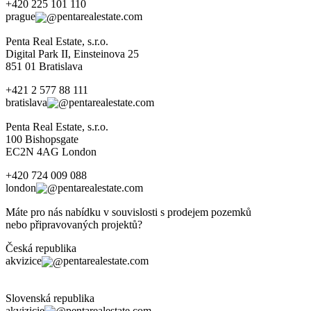
+420 225 101 110
prague
pentarealestate.com
Penta Real Estate, s.r.o.
Digital Park II, Einsteinova 25
851 01 Bratislava
+421 2 577 88 111
bratislava
pentarealestate.com
Penta Real Estate, s.r.o.
100 Bishopsgate
EC2N 4AG London
+420 724 009 088
london
pentarealestate.com
Máte pro nás nabídku v souvislosti s prodejem pozemků
nebo připravovaných projektů?
Česká republika
akvizice
pentarealestate.com
Slovenská republika
akvizicie
pentarealestate.com