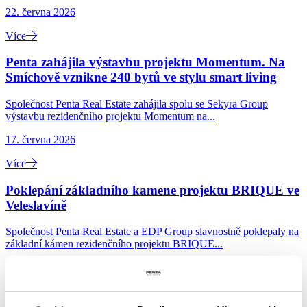
22. června 2026
Více
Penta zahájila výstavbu projektu Momentum. Na
Smíchově vznikne 240 bytů ve stylu smart living
Společnost Penta Real Estate zahájila spolu se Sekyra Group
výstavbu rezidenčního projektu Momentum na...
17. června 2026
Více
Poklepání základního kamene projektu BRIQUE ve
Veleslavíně
Společnost Penta Real Estate a EDP Group slavnostně poklepaly na
základní kámen rezidenčního projektu BRIQUE...
10. června 2026
Více